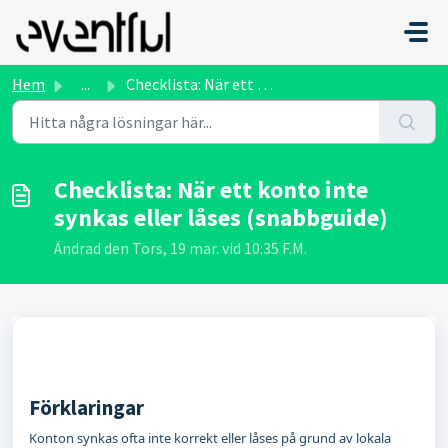
Hoppa över till huvudinnehåll
Hem
...
Checklista: När ett konto inte synkas eller låses (snabbg...
Checklista: När ett konto inte
synkas eller låses (snabbguide)
Ändrad den Tors, 19 mar. vid 10:35 F.M.
Förklaringar
Konton synkas ofta inte korrekt eller låses på grund av lokala