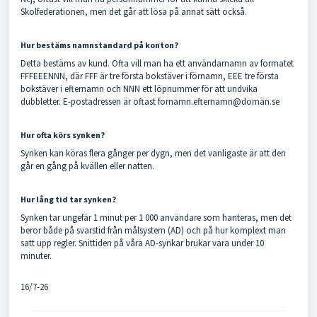
Skolfederationen, men det går att lösa på annat sätt också.
Hur bestäms namnstandard på konton?
Detta bestäms av kund. Ofta vill man ha ett användarnamn av formatet
FFFEEENNN, där FFF är tre första bokstäver i förnamn, EEE tre första
bokstäver i efternamn och NNN ett löpnummer för att undvika
dubbletter. E-postadressen är oftast fornamn.efternamn@domän.se
Hur ofta körs synken?
Synken kan köras flera gånger per dygn, men det vanligaste är att den
går en gång på kvällen eller natten.
Hur lång tid tar synken?
Synken tar ungefär 1 minut per 1 000 användare som hanteras, men det
beror både på svarstid från målsystem (AD) och på hur komplext man
satt upp regler. Snittiden på våra AD-synkar brukar vara under 10
minuter.
16/7-26