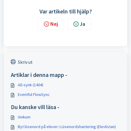
Var artikeln till hjälp?
Nej
Ja
Skriv ut
Artiklar i denna mapp -
AD-synk (1404)
Eventful FlowSync
Du kanske vill läsa -
Unikum
Byt lösenord på elever i Lösenordshantering (Elevlistan)