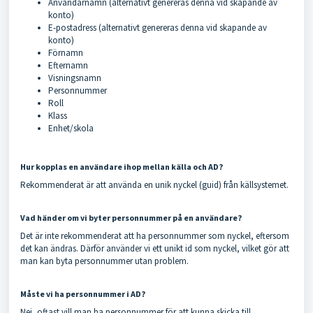
Användarnamn (alternativt genereras denna vid skapande av
konto)
E-postadress (alternativt genereras denna vid skapande av
konto)
Förnamn
Efternamn
Visningsnamn
Personnummer
Roll
Klass
Enhet/skola
Hur kopplas en användare ihop mellan källa och AD?
Rekommenderat är att använda en unik nyckel (guid) från källsystemet.
Vad händer om vi byter personnummer på en användare?
Det är inte rekommenderat att ha personnummer som nyckel, eftersom
det kan ändras. Därför använder vi ett unikt id som nyckel, vilket gör att
man kan byta personnummer utan problem.
Måste vi ha personnummer i AD?
Nej, oftast vill man ha personnummer för att kunna skicka till