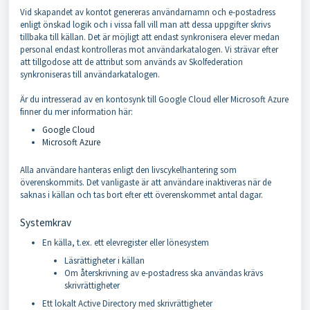
Vid skapandet av kontot genereras användarnamn och e-postadress
enligt önskad logik och i vissa fall vill man att dessa uppgifter skrivs
tillbaka till källan. Det är möjligt att endast synkronisera elever medan
personal endast kontrolleras mot användarkatalogen. Vi strävar efter
att tillgodose att de attribut som används av Skolfederation
synkroniseras till användarkatalogen.
Är du intresserad av en kontosynk till Google Cloud eller Microsoft Azure
finner du mer information här:
Google Cloud
Microsoft Azure
Alla användare hanteras enligt den livscykelhantering som
överenskommits. Det vanligaste är att användare inaktiveras när de
saknas i källan och tas bort efter ett överenskommet antal dagar.
Systemkrav
En källa, t.ex. ett elevregister eller lönesystem
Läsrättigheter i källan
Om återskrivning av e-postadress ska användas krävs
skrivrättigheter
Ett lokalt Active Directory med skrivrättigheter