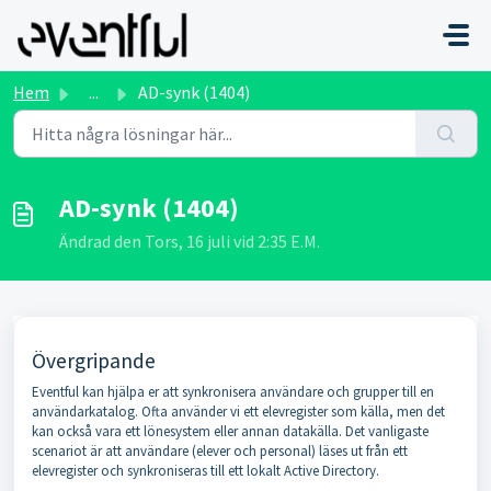
Hoppa över till huvudinnehåll
Hem
...
AD-synk (1404)
AD-synk (1404)
Ändrad den Tors, 16 juli vid 2:35 E.M.
Övergripande
Eventful kan hjälpa er att synkronisera användare och grupper till en
användarkatalog. Ofta använder vi ett elevregister som källa, men det
kan också vara ett lönesystem eller annan datakälla. Det vanligaste
scenariot är att användare (elever och personal) läses ut från ett
elevregister och synkroniseras till ett lokalt Active Directory.