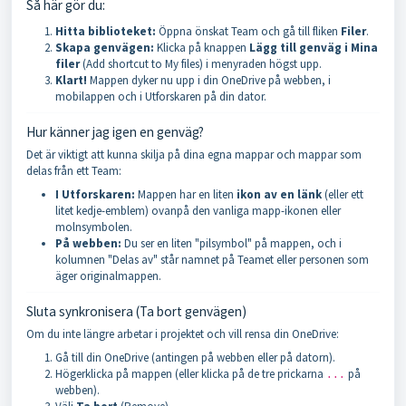
Så här gör du:
Hitta biblioteket:
Öppna önskat Team och gå till fliken
Filer
.
Skapa genvägen:
Klicka på knappen
Lägg till genväg i Mina
filer
(Add shortcut to My files) i menyraden högst upp.
Klart!
Mappen dyker nu upp i din OneDrive på webben, i
mobilappen och i Utforskaren på din dator.
Hur känner jag igen en genväg?
Det är viktigt att kunna skilja på dina egna mappar och mappar som
delas från ett Team:
I Utforskaren:
Mappen har en liten
ikon av en länk
(eller ett
litet kedje-emblem) ovanpå den vanliga mapp-ikonen eller
molnsymbolen.
På webben:
Du ser en liten "pilsymbol" på mappen, och i
kolumnen "Delas av" står namnet på Teamet eller personen som
äger originalmappen.
Sluta synkronisera (Ta bort genvägen)
Om du inte längre arbetar i projektet och vill rensa din OneDrive:
Gå till din OneDrive (antingen på webben eller på datorn).
Högerklicka på mappen (eller klicka på de tre prickarna
på
...
webben).