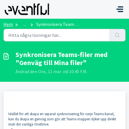
Hoppa över till huvudinnehåll
Hem
...
Synkronisera Teams-filer med "Genväg till Mina filer...
Synkronisera Teams-filer med
"Genväg till Mina filer"
Ändrad den Ons, 11 mar. vid 10:45 F.M.
Istället för att skapa en separat synkronisering för varje Teams-kanal,
kan du skapa en genväg som gör att Teams-mappen dyker upp direkt
inuti din vanliga OneDrive.