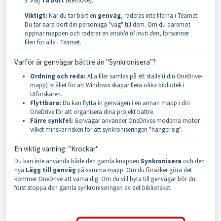
Välj
Ta bort
(Remove).
Viktigt:
När du tar bort en
genväg
, raderas inte filerna i Teamet.
Du tar bara bort din personliga "väg" till dem. Om du däremot
öppnar mappen och raderar en
enskild fil inuti den
, försvinner
filen för alla i Teamet.
Varför är genvägar bättre än "Synkronisera"?
Ordning och reda:
Alla filer samlas på ett ställe (i din OneDrive-
mapp) istället för att Windows skapar flera olika bibliotek i
Utforskaren.
Flyttbara:
Du kan flytta in genvägen i en annan mapp i din
OneDrive för att organisera dina projekt bättre.
Färre synkfel:
Genvägar använder OneDrives moderna motor
vilket minskar risken för att synkroniseringen "hänger sig".
En viktig varning: "Krockar"
Du kan inte använda både den gamla knappen
Synkronisera
och den
nya
Lägg till genväg
på samma mapp. Om du försöker göra det
kommer OneDrive att varna dig. Om du vill byta till genvägar bör du
först stoppa den gamla synkroniseringen av det biblioteket.