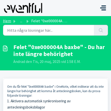
Hoppa över till huvudinnehåll
Hem
...
Felet "0xe000004A baxbe" - Du har inte längre b...
Felet "0xe000004A baxbe" - Du har
inte längre behörighet
Ändrad den Tis, 20 maj, 2025 vid 1:58 E.M.
Om du får felet "0xe000004A baxbe" i OneNote, vilket indikerar att du inte
längre har behörighet att komma åt anteckningsboken, kan du prova
följande lösningar:
1. Aktivera automatisk synkronisering av
anteckningsboksbilagor