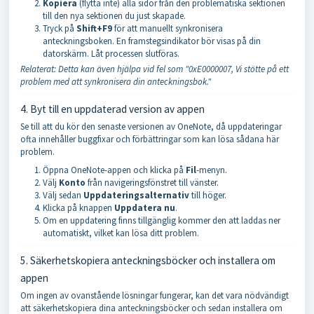
Kopiera
(flytta inte) alla sidor från den problematiska sektionen
till den nya sektionen du just skapade.
Tryck på
Shift+F9
för att manuellt synkronisera
anteckningsboken. En framstegsindikator bör visas på din
datorskärm. Låt processen slutföras.
Relaterat: Detta kan även hjälpa vid fel som "0xE0000007, Vi stötte på ett
problem med att synkronisera din anteckningsbok."
4. Byt till en uppdaterad version av appen
Se till att du kör den senaste versionen av OneNote, då uppdateringar
ofta innehåller buggfixar och förbättringar som kan lösa sådana här
problem.
Öppna OneNote-appen och klicka på
Fil
-menyn.
Välj
Konto
från navigeringsfönstret till vänster.
Välj sedan
Uppdateringsalternativ
till höger.
Klicka på knappen
Uppdatera nu
.
Om en uppdatering finns tillgänglig kommer den att laddas ner
automatiskt, vilket kan lösa ditt problem.
5. Säkerhetskopiera anteckningsböcker och installera om
appen
Om ingen av ovanstående lösningar fungerar, kan det vara nödvändigt
att säkerhetskopiera dina anteckningsböcker och sedan installera om