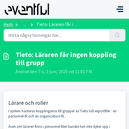
Hoppa över till huvudinnehåll
Hem
...
Tieto: Läraren får ingen koppling till grupp
Tieto: Läraren får ingen koppling
till grupp
Ändrad den Tis, 3 juni, 2025 vid 11:01 F.M.
Lärare och roller
I synken hanteras kopplingarna till grupper av Tieto två exportfiler : en
personnel-fil och en organization-fil.
Även om läraren finns i personnel-filen kanske hen inte dyker upp i