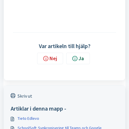
Var artikeln till hjälp?
Nej
Ja
Skriv ut
Artiklar i denna mapp -
Tieto Edlevo
SchoolSoft: Synkronisering till Teams och Google