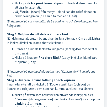
Klicka på de
tre punkterna
(ellipsen: ...) bredvid filens namn för
att visa fler alternativ.
Välj
"Dela"
(Share) från menyn. Ibland kan det också finnas en
direkt delningsikon (ofta en ruta med en pil utåt).
(Bildexempel på var man hittar de tre punkterna och Dela-knappen kan
infogas här)
Steg 3: Välj hur du vill dela – Kopiera länk
När delningsdialogrutan öppnas har du flera alternativ. Om du vill klistra
in länken direkt i en Teams-chatt eller kanal:
Granska de initiala länkinställningarna (se Steg 4 för mer detaljer
om dessa).
Klicka på knappen
"Kopiera länk"
(Copy link) eller ibland bara
"Kopiera" (Copy).
(Bildexempel på delningsdialogrutan med "Kopiera länk" kan infogas
här)
Steg 4: Justera länkinställningar och kopiera
Innan eller efter att du klickat på "Kopiera länk" kan (och bör) du
kontrollera och justera vem som kan komma åt videon via länken:
Klicka på texten som beskriver den nuvarande länktypen (t.ex.
"Personer i [din organisation] med länken kan visa") för att öppna
Länkinställningar
.