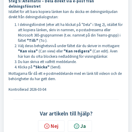
Steg 5: Alternativ – Dela direkt via e-post från
delningsfönstret
Istället för att bara kopiera länken kan du skicka en delningsinbjudan
direkt från delningsdialogrutan:
I delningsfönstret (efter att ha klickat på "Dela" i Steg 2), istället för
att kopiera länken, skriv in namnen, e-postadresserna eller
Microsoft 365-gruppnamnen (t.ex. namnet på din Teams-grupp) i
fältet
"Till:"
(To:).
Välj deras behighetsnivå under fältet där du skriver in mottagare:
"Kan visa"
(Can view) eller
"Kan redigera"
(Can edit). Även
här kan du ofta blockera nedladdning för visningslänkar.
Du kan skriva ett valfritt meddelande.
Klicka på
"Skicka"
(Send).
Mottagarna får då ett e-postmeddelande med en länk till videon och de
behörigheter du har gett dem.
Kontrollerad 2026-03-04
Var artikeln till hjälp?
Nej
Ja