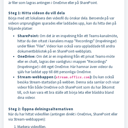
är filer som lagras antingen i OneDrive eller på SharePoint.
Steg 1: Hitta videon du vill dela
Börja med att lokalisera den videofil du önskar dela. Beroende på var
videon ursprungligen sparades eller laddades upp, kan du hitta den på
följande platser:
SharePoint:
Om det är en inspelning från ett Teams-kanalmöte,
hittar du den oftast i kanalens mapp "Recordings" (Inspelningar)
under fliken "Filer". Videor kan också vara uppladdade till andra
dokumentbibliotek på en SharePoint-webbplats.
OneDrive:
Om det är en inspelning från ett privat Teams-möte
eller en chatt, lagras den vanligtvis i mappen "Recordings"
(Inspelningar) i ditt eget OneDrive. Här hamnar även videor du
själv har laddat upp till ditt personliga OneDrive.
Stream-webbappen (
):
Du kan också
stream.office.com
besöka Stream-startsidan på webben. Denna sida samlar och visar
videor från både OneDrive och SharePoint som du har åtkomst
till, och kan vara ett bra ställe att börja leta eller bläddra bland
dina videor.
Steg 2: Öppna delningsalternativen
När du har hittat videofilen (antingen direkt i OneDrive, SharePoint eller
via Stream-webbappen):
Markera videofilen.