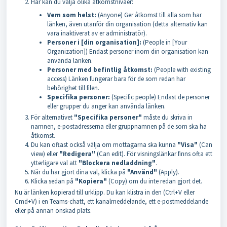
Här kan du välja olika åtkomstnivåer:
Vem som helst:
(Anyone) Ger åtkomst till alla som har
länken, även utanför din organisation (detta alternativ kan
vara inaktiverat av er administratör).
Personer i [din organisation]:
(People in [Your
Organization]) Endast personer inom din organisation kan
använda länken.
Personer med befintlig åtkomst:
(People with existing
access) Länken fungerar bara för de som redan har
behörighet till filen.
Specifika personer:
(Specific people) Endast de personer
eller grupper du anger kan använda länken.
För alternativet
"Specifika personer"
måste du skriva in
namnen, e-postadresserna eller gruppnamnen på de som ska ha
åtkomst.
Du kan oftast också välja om mottagarna ska kunna
"Visa"
(Can
view) eller
"Redigera"
(Can edit). För visningslänkar finns ofta ett
ytterligare val att
"Blockera nedladdning"
.
När du har gjort dina val, klicka på
"Använd"
(Apply).
Klicka sedan på
"Kopiera"
(Copy) om du inte redan gjort det.
Nu är länken kopierad till urklipp. Du kan klistra in den (Ctrl+V eller
Cmd+V) i en Teams-chatt, ett kanalmeddelande, ett e-postmeddelande
eller på annan önskad plats.