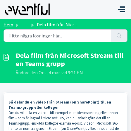
Hoppa över till huvudinnehåll
Hem
...
Dela film från Microsoft Stream till en Teams grupp
Dela film från Microsoft Stream till
en Teams grupp
Ändrad den Ons, 4 mar. vid 9:21 F.M.
Så delar du en video från Stream (on SharePoint) till en
Teams-grupp eller kollegor
Om du vill dela en video – till exempel en mötesinspelning eller annan
film – som är lagrad i Microsoft 365, kan du enkelt göra det till en
Teams-grupp, enskilda kollegor eller via e-post. Videor i Microsoft 365
hanteras numera genom Stream (on SharePoint), vilket innebär att de