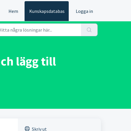
Hem
Kunskapsdatabas
Logga in
h lägg till
Skriv ut