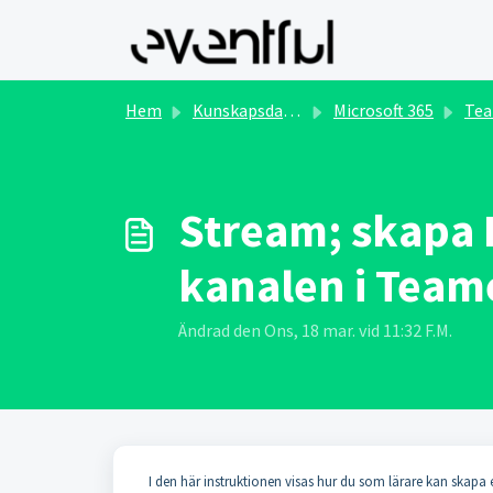
Hoppa över till huvudinnehåll
Hem
Kunskapsdatabas
Microsoft 365
Teams 
Stream; skapa Ka
kanalen i Team
Ändrad den Ons, 18 mar. vid 11:32 F.M.
I den här instruktionen visas hur du som lärare kan skapa e