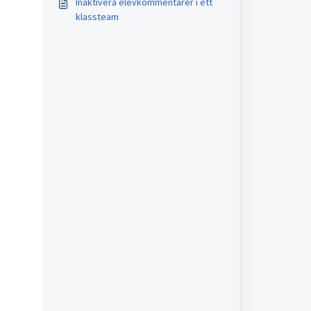
Inaktivera elevkommentarer i ett
klassteam