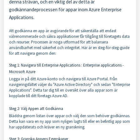
denna strävan, och en viktig del av detta är
godkännandeprocessen för appar inom Azure Enterprise
Applications.
Att godkänna en app är avgörande för att säkerställa att endast
välrenommerade och säkra applikationer får tillgång till företagets data
och resurser. Processen är noga utformad för att balansera
användbarhet med säkerhet och integritet. Här är en steg-för-steg-guide
för att navigera genom den:
Steg 1: Navigera till Enterprise Applications :
Enterprise applications -
Microsoft Azure
Logga in på ditt Azure-konto och navigera till Azure Portal. Från
navigeringsfältet väljer du "Azure Active Directory" och sedan "Enterprise
Applications". Detta tar dig till en översikt över alla appar som är
kopplade till ditt företags Azure AD.
Steg 2: Välj Appen att Godkänna
Bläddra genom listan över appar och välj den som behöver godkännas.
Detta kan vara en ny app som nyligen lagts till eller en befintlig app som
har uppdaterats och kräver en ny granskning.
Steg 3: Granska Appens Egenskaper