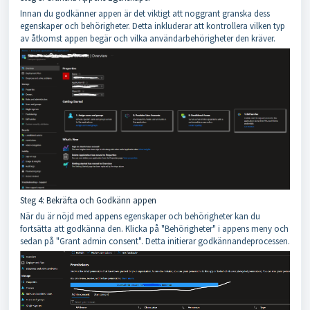
Innan du godkänner appen är det viktigt att noggrant granska dess
egenskaper och behörigheter. Detta inkluderar att kontrollera vilken typ
av åtkomst appen begär och vilka användarbehörigheter den kräver.
Steg 4: Bekräfta och Godkänn appen
När du är nöjd med appens egenskaper och behörigheter kan du
fortsätta att godkänna den. Klicka på "Behörigheter" i appens meny och
sedan på "Grant admin consent". Detta initierar godkännandeprocessen.