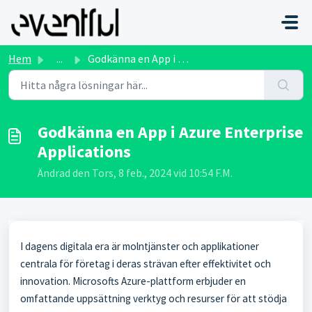
Hoppa över till huvudinnehåll
Hem
...
Godkänna en App i Azure Enterprise Applications
Godkänna en App i Azure Enterprise
Applications
Ändrad den Tors, 8 feb., 2024 vid 10:54 F.M.
I dagens digitala era är molntjänster och applikationer
centrala för företag i deras strävan efter effektivitet och
innovation. Microsofts Azure-plattform erbjuder en
omfattande uppsättning verktyg och resurser för att stödja