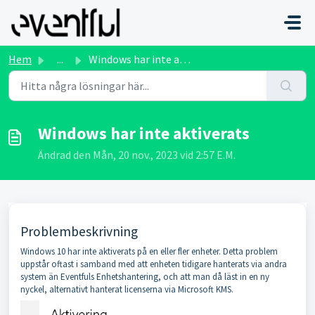
Hoppa över till huvudinnehåll
Hem
...
Windows har inte aktiverats
Windows har inte aktiverats
Ändrad den Mån, 20 nov., 2023 vid 2:57 E.M.
Problembeskrivning
Windows 10 har inte aktiverats på en eller fler enheter. Detta problem
uppstår oftast i samband med att enheten tidigare hanterats via andra
system än Eventfuls Enhetshantering, och att man då läst in en ny
nyckel, alternativt hanterat licenserna via Microsoft KMS.