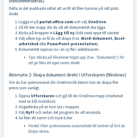
(Rekommenderas)
Detta är det snabbaste sättet att se till att filen hamnar på rätt plats
direkt.
Logga in på
portal.office.com
och välj
OneDrive
.
Gå till den mapp där du vill att dokumentet ska ligga.
Klicka på knappen
+ Lägg till ny
(Add new) uppe till vänster.
Välj vilken typ av fil du vill skapa (t.ex.
Word-dokument
,
Excel-
arbetsbok
eller
PowerPoint-presentation
).
Dokumentet öppnas nu i en ny flik i webbläsaren.
Tips: Klicka på filnamnet högst upp (t.ex. "Dokument1") för
att ge filen ett eget namn direkt.
Alternativ 2: Skapa dokument direkt i Utforskaren (Windows)
Om du har synkroniserat din OneDrive till datorn kan du skapa filer
precis som vanligt.
Öppna
Utforskaren
och gå till din OneDrive-mapp (markerad
med en blå molnikon).
Högerklicka på en tom yta i mappen.
Välj
Nytt
och sedan det program du vill använda.
Ge filen ett namn och tryck Enter.
Fördel: Filen synkroniseras automatiskt till molnet så fort du
börjar skriva.