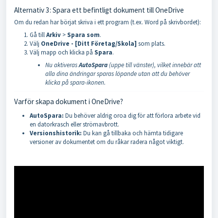
Alternativ 3: Spara ett befintligt dokument till OneDrive
Om du redan har börjat skriva i ett program (t.ex. Word på skrivbordet):
Gå till
Arkiv
>
Spara som
.
Välj
OneDrive - [Ditt Företag/Skola]
som plats.
Välj mapp och klicka på
Spara
.
Nu aktiveras
AutoSpara
(uppe till vänster), vilket innebär att
alla dina ändringar sparas löpande utan att du behöver
klicka på spara-ikonen.
Varför skapa dokument i OneDrive?
AutoSpara:
Du behöver aldrig oroa dig för att förlora arbete vid
en datorkrasch eller strömavbrott.
Versionshistorik:
Du kan gå tillbaka och hämta tidigare
versioner av dokumentet om du råkar radera något viktigt.