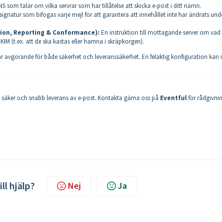
DNS som talar om vilka servrar som har tillåtelse att skicka e-post i ditt namn.
signatur som bifogas varje mejl för att garantera att innehållet inte har ändrats und
on, Reporting & Conformance):
En instruktion till mottagande server om va
M (t.ex. att de ska kastas eller hamna i skräpkorgen).
 är avgörande för både säkerhet och leveranssäkerhet. En felaktig konfiguration kan i
e säker och snabb leverans av e-post. Kontakta gärna oss på
Eventful
för rådgivni
ill hjälp?
Nej
Ja