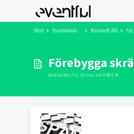
Hoppa över till huvudinnehåll
Hem
Kunskapsdatabas
Microsoft 365
För Ad
Förebygga skr
Ändrad den Tis, 10 mar. vid 4:48 E.M.