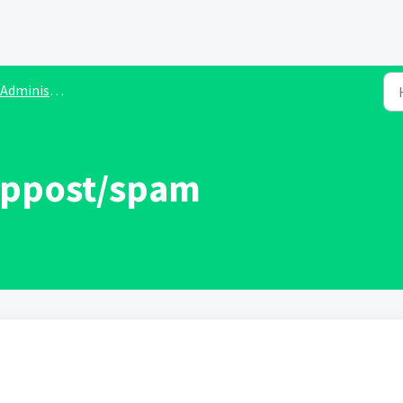
ministratörer
äppost/spam