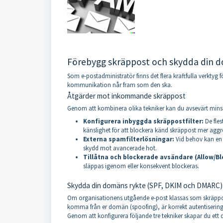
Förebygg skräppost och skydda din 
Som e-postadministratör finns det flera kraftfulla verkty
kommunikation når fram som den ska.
Åtgärder mot inkommande skräppost
Genom att kombinera olika tekniker kan du avsevärt minsk
Konfigurera inbyggda skräppostfilter:
De fles
känslighet för att blockera känd skräppost mer aggre
Externa spamfilterlösningar:
Vid behov kan en e
skydd mot avancerade hot.
Tillåtna och blockerade avsändare (Allow/Blo
släppas igenom eller konsekvent blockeras.
Skydda din domäns rykte (SPF, DKIM och DMARC)
Om organisationens utgående e-post klassas som skräppos
komma från er domän (spoofing), är korrekt autentisering
Genom att konfigurera följande tre tekniker skapar du ett di