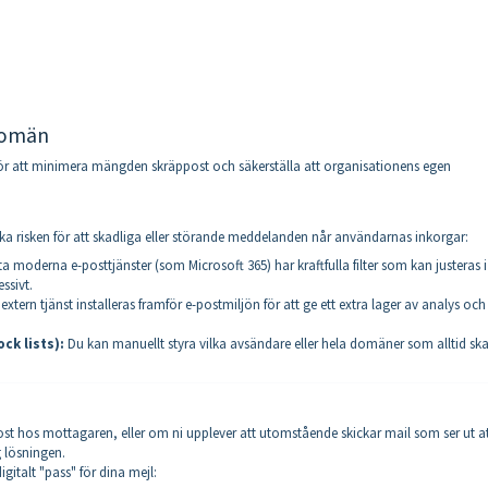
domän
g för att minimera mängden skräppost och säkerställa att organisationens egen
a risken för att skadliga eller störande meddelanden når användarnas inkorgar:
ta moderna e-posttjänster (som Microsoft 365) har kraftfulla filter som kan justeras i
ssivt.
xtern tjänst installeras framför e-postmiljön för att ge ett extra lager av analys och
ck lists):
Du kan manuellt styra vilka avsändare eller hela domäner som alltid sk
t hos mottagaren, eller om ni upplever att utomstående skickar mail som ser ut a
 lösningen.
gitalt "pass" för dina mejl: