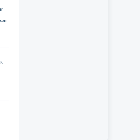
er
d som
ng