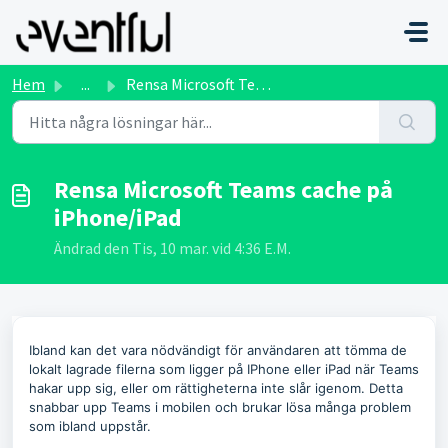
Hoppa över till huvudinnehåll
Hem
...
Rensa Microsoft Teams cache på iPhone/iPad
Rensa Microsoft Teams cache på
iPhone/iPad
Ändrad den Tis, 10 mar. vid 4:36 E.M.
Ibland kan det vara nödvändigt för användaren att tömma de
lokalt lagrade filerna som ligger på IPhone eller iPad när Teams
hakar upp sig, eller om rättigheterna inte slår igenom. Detta
snabbar upp Teams i mobilen och brukar lösa många problem
som ibland uppstår.