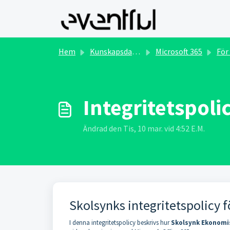
Hoppa över till huvudinnehåll
Hem
Kunskapsdatabas
Microsoft 365
För Ad
Integritetspoli
Ändrad den Tis, 10 mar. vid 4:52 E.M.
Skolsynks integritetspolicy 
I denna integritetspolicy beskrivs hur
Skolsynk Ekonomi