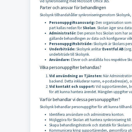
vid synkronisering med Microsoft Office 365.
Parter och ansvar för behandlingen
Skolsynk tillhandahåller synkroniseringsmotorn Skolsynk
Personuppgiftsansvarig:
Den organisation som är
part kallas nedan för
Skolan
. Skolan äger sina data
Administratör:
Den person hos Skolan som har admin
gällande behandlingen av data och konfigurerar vilke
Personuppgiftsbiträde:
Skolsynk är Skolans pers
Underbiträde:
Skolsynk anlitar
Eventful AB
(org.
underbiträde till Skolsynk.
Användare:
Elever och anställda hos respektive Sko
Vilka personuppgifter behandlas?
Vid användning av Tjänsten:
När Administratöre
backend. Detta inkluderar namn, e-postadress(er), or
Vid kontakt och support:
Vid supportärenden, bo
för att kunna hantera ärendet. Mängden uppgifter 
Varför behandlar vi dessa personuppgifter?
Skolsynk behandlar personuppgifter för att kunna tillhanda
Identifiera användare och administrera konton.
Möjliggöra för Skolan att hantera synkronisering till 
Skapa behandlingshistorik och statistik för Skolans 
Kommunicera kring supportärenden, genomföra utvärd