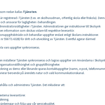
, som nedan kallas
Tjänsten
.
 registrerad i Tjänsten (t.ex. en skolhuvudman, offentlig skola eller friskola). Denn
 och ansvarar för lagligheten i behandlingen.
istratörsrättigheter i Tjänsten. Administratören ger instruktioner till Skolsynk
n information som skickas vidare till respektive leverantör.
onuppgiftsbiträde och behandlar uppgifter endast enligt Skolans instruktioner.
 nr 556771-6328) för drift och utveckling av Tjänsten. Eventful agerar därmed
la vars uppgifter synkroniseras.
n installerar Tjänsten synkroniseras och lagras uppgifter om Användarna i Skolsyn
ganisationstillhörighet och grupptillhörigheter.
kning av demo eller liknande sparas kontaktuppgifter (namn, e-post, telefonnum
varierar beroende på ärendets natur och vald kommunikationskanal.
hålla och administrera Tjänsten. Det inkluderar att:
externa leverantörer.
räkning.
eringar och följa upp vår servicekvalitet.