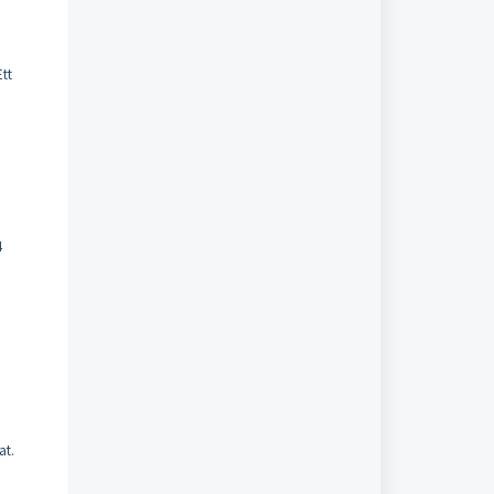
Ett
4
at.