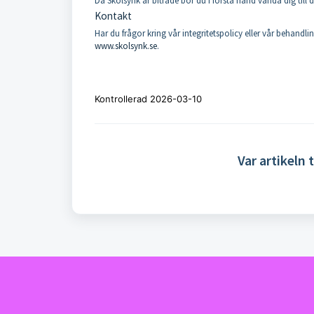
Då Skolsynk är biträde bör du i första hand vända dig till 
Kontakt
Har du frågor kring vår integritetspolicy eller vår behand
www.skolsynk.se
.
Kontrollerad 2026-03-10
Var artikeln t