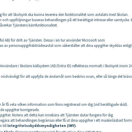
för att Skolsynk ska kunna leverera den funktionalitet som avtalats med Skolan.
 och uppföljningar baseras behandlingen på ett berättigat intresse eller samtycke. 
åverkar Tjänstens kärnfunktionalitet.
ul AB) för drift av Tjänsten. Dessa i sin tur använder Microsoft som
as av personuppgiftsbiträdesavtal som säkerställer att dina uppgifter skyddas enligt
 Användare i Skolans källsystem (AD/Entra ID) reflekteras normalt i Skolsynk inom 2
 nödvändigt för att uppfylla de ändamål som beskrivs ovan, eller så länge det krävs
 år få veta vilken information som finns registrerad om dig (vid berättigade skäl).
nde uppgifter korrigerade.
gifter. Notera att detta kan innebära att Tjänsten slutar fungera för dig.
 begära att behandlingen begränsas eller få ut dina uppgifter i ett maskinläsbart form
 till
Integritetsskyddsmyndigheten (IMY)
.