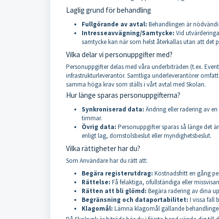
Laglig grund för behandling
Fullgörande av avtal:
Behandlingen är nödvändig 
Intresseavvägning/Samtycke:
Vid utvärderingar
samtycke kan när som helst återkallas utan att det p
Vilka delar vi personuppgifter med?
Personuppgifter delas med våra underbiträden (t.ex. Eventf
infrastrukturleverantör. Samtliga underleverantörer omfatt
samma höga krav som ställs i vårt avtal med Skolan.
Hur länge sparas personuppgifterna?
Synkroniserad data:
Ändring eller radering av en
timmar.
Övrig data:
Personuppgifter sparas så länge det är
enligt lag, domstolsbeslut eller myndighetsbeslut.
Vilka rättigheter har du?
Som Användare har du rätt att:
Begära registerutdrag:
Kostnadsfritt en gång per
Rättelse:
Få felaktiga, ofullständiga eller missvisa
Rätten att bli glömd:
Begära radering av dina upp
Begränsning och dataportabilitet:
I vissa fall
Klagomål:
Lämna klagomål gällande behandlingen