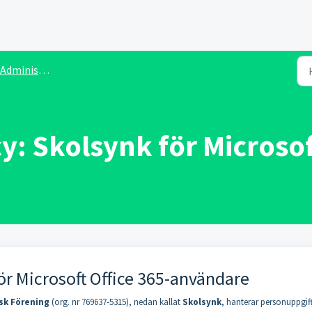
ministratörer
cy: Skolsynk för Microso
för Microsoft Office 365-användare
sk Förening
(org. nr 769637-5315), nedan kallat
Skolsynk
, hanterar personuppgif