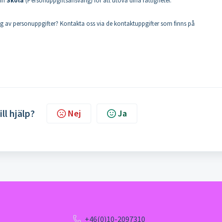
din
Skola
(Personuppgiftsansvarig) för att utöva dina rättigheter.
ling av personuppgifter? Kontakta oss via de kontaktuppgifter som finns på
ill hjälp?
Nej
Ja
+46(0)10-2097310