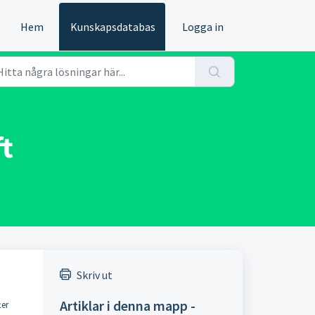
Hem
Kunskapsdatabas
Logga in
ft
Skriv ut
Artiklar i denna mapp -
ter