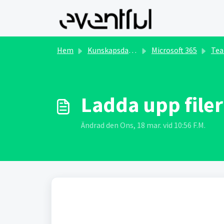
Hoppa över till huvudinnehåll
Hem
Kunskapsdatabas
Microsoft 365
Teams 
Ladda upp filer
Ändrad den Ons, 18 mar. vid 10:56 F.M.