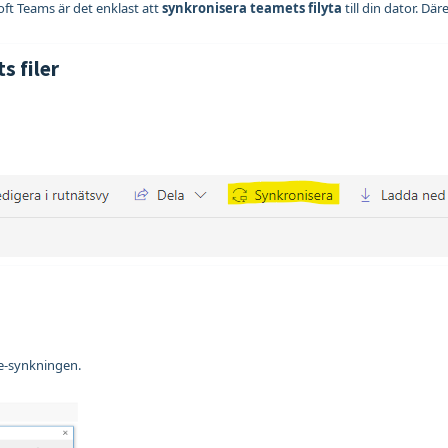
soft Teams är det enklast att
synkronisera teamets filyta
till din dator. Där
s filer
ve‑synkningen.