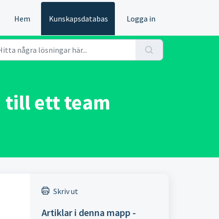
Hem
Kunskapsdatabas
Logga in
till ett team
Skriv ut
Artiklar i denna mapp -