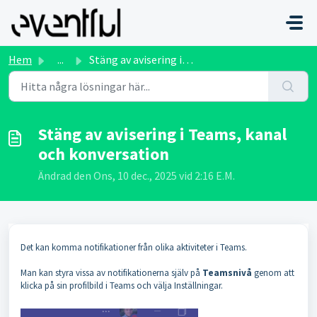
Hoppa över till huvudinnehåll
Hem
...
Stäng av avisering i Teams, kanal och konversation
Stäng av avisering i Teams, kanal
och konversation
Ändrad den Ons, 10 dec., 2025 vid 2:16 E.M.
Det kan komma notifikationer från olika aktiviteter i Teams.
Man kan styra vissa av notifikationerna själv på
Teamsnivå
genom att
klicka på sin profilbild i Teams och välja Inställningar.