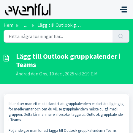
Hoppa över till huvudinnehåll
Hem
...
Lägg till Outlook gruppkalender i Teams
Lägg till Outlook gruppkalender i
Teams
Ändrad den Ons, 10 dec., 2025 vid 2:19 E.M.
Ibland ser man ett meddelandet att gruppkalendern endast är tillgänglig
för medlemmar och om du vill se gruppkalendern måste du gå med i
gruppen. Detta får man när en försöker lägga till Outlook gruppkalender
i Teams.
Följande gör man för att lägga till Outlook gruppkalendern i Teams