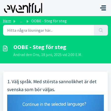
Hoppa över till huvudinnehåll
Hem
...
OOBE - Steg för steg
OOBE - Steg för steg
Ändrad den Ons, 18 juni, 2025 vid 2:00 E.M.
1. Välj språk. Med största sannolikhet är det
svenska som bör väljas.