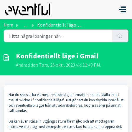
Hoppa över till huvudinnehåll
Hem
...
Konfidentiellt läge i Gmail
Konfidentiellt läge i Gmail
Ändrad den Tors, 26 okt., 2023 vid 11:43 F.M.
När du ska skicka ett mejl med känslig information kan du ställa in att
mejlet skickas i "Konfidentiellt läge". Det gör att du kan skydda innehållet
och eventuella bilagor från att vidarebefordras, kopieras eller på annat
sätt spridas.
Du kan även ställa in utgångsdatum för mejlet och att mottagaren
måste verifiera sig med exempelvis en sms-kod för att kunna öppna det.