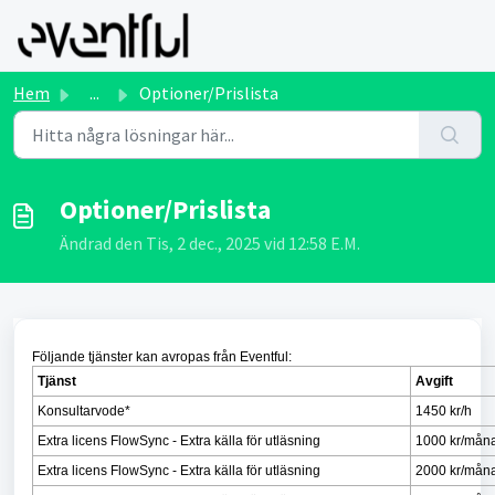
Hoppa över till huvudinnehåll
Hem
...
Optioner/Prislista
Optioner/Prislista
Ändrad den Tis, 2 dec., 2025 vid 12:58 E.M.
Följande tjänster kan avropas från Eventful:
Tjänst
Avgift
Konsultarvode*
1450 kr/h
Extra licens FlowSync - Extra källa för utläsning
1000 kr/mån
Extra licens FlowSync - Extra källa för utläsning
2000 kr/mån