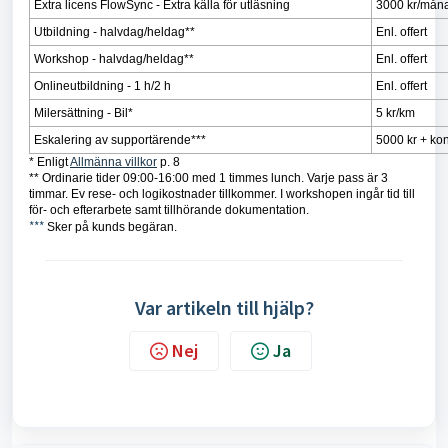
Extra licens FlowSync - Extra källa för utläsning
3000 kr/mån
Utbildning - halvdag/heldag**
Enl. offert
Workshop - halvdag/heldag**
Enl. offert
Onlineutbildning - 1 h/2 h
Enl. offert
Milersättning - Bil*
5 kr/km
Eskalering av supportärende***
5000 kr + ko
* Enligt
Allmänna villkor
p. 8
** Ordinarie tider 09:00-16:00 med 1 timmes lunch. Varje pass är 3
timmar. Ev rese- och logikostnader tillkommer.
I workshopen ingår tid till
för- och efterarbete samt tillhörande dokumentation.
***
Sker på kunds begäran.
Var artikeln till hjälp?
Nej
Ja